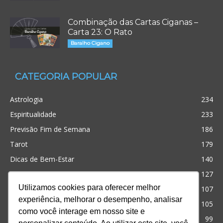
Combinação das Cartas Ciganas –
Carta 23: O Rato
Baralho Cigano
CATEGORIA POPULAR
Astrologia
234
Espiritualidade
233
Previsão Fim de Semana
186
Tarot
179
Dicas de Bem-Estar
140
Cristianismo
127
Utilizamos cookies para oferecer melhor
Simpatias
107
experiência, melhorar o desempenho, analisar
Significado dos sonhos
105
como você interage em nosso site e
Outros
99