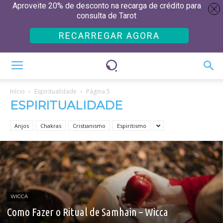
Aproveite 20% de desconto na recarga de crédito para
consulta de Tarot
RECARREGAR AGORA
Início
Espiritualidade
Página 5
ESPIRITUALIDADE
Anjos
Chakras
Cristianismo
Espiritismo
WICCA
Como Fazer o Ritual de Samhain – Wicca