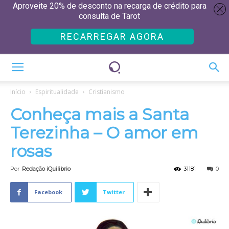
Aproveite 20% de desconto na recarga de crédito para
consulta de Tarot
RECARREGAR AGORA
Início
Espiritualidade
Cristianismo
Conheça mais a Santa
Terezinha – O amor em
rosas
Por
Redação iQuilibrio
31181
0
Facebook
Twitter