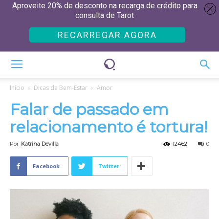
Aproveite 20% de desconto na recarga de crédito para
consulta de Tarot
RECARREGAR AGORA
Início
Dicas de Bem-Estar
Amor
Falar de passado em
relacionamento é tortura!
Por
Katrina Devilla
12462
0
Facebook
Twitter