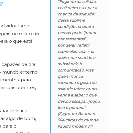
“Fugindo da solidão,
ia
você deixa escapar a
chance da solitude:
dessa sublime
ndividualismo,
condição na qual a
pessoa pode “juntar
goísmo o fato de
pensamentos”,
ara o que está
ponderar, refletir
sobre eles, criar – e,
assim, dar sentido e
 capazes de tirar
substância à
comunicação. Mas
o mundo externo
quem nunca
imentos; para
saboreou o gosto da
pessoas doentes,
solitude talvez nunca
venha a saber o que
deixou escapar, jogou
fora e perdeu.”
racterística
(Zygmunt Bauman –
ar algo de bom,
“44 cartas do mundo
 para o
líquido moderno”)