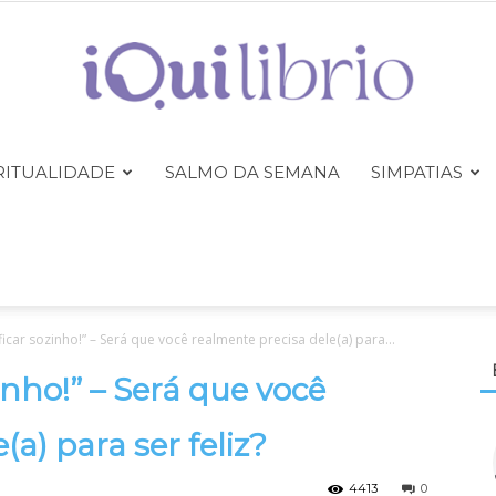
RITUALIDADE
SALMO DA SEMANA
SIMPATIAS
iQuilibrio
icar sozinho!” – Será que você realmente precisa dele(a) para...
inho!” – Será que você
a) para ser feliz?
4413
0