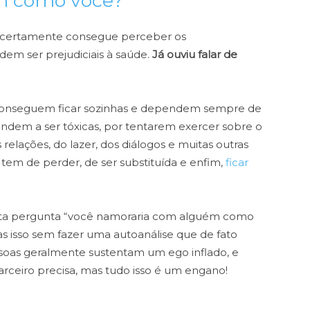
m como você?
ê certamente consegue perceber os
dem ser prejudiciais à saúde.
Já ouviu falar de
o conseguem ficar sozinhas e dependem sempre de
ndem a ser tóxicas, por tentarem exercer sobre o
relações, do lazer, dos diálogos e muitas outras
 tem de perder, de ser substituída e enfim,
ficar
sta pergunta “você namoraria com alguém como
s isso sem fazer uma autoanálise que de fato
ssoas geralmente sustentam um ego inflado, e
rceiro precisa, mas tudo isso é um engano!