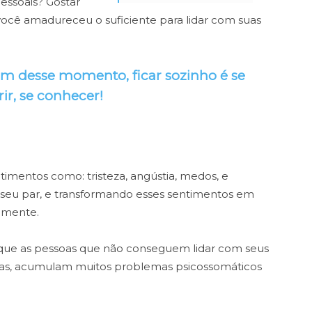
essoais? Gostar
você amadureceu o suficiente para lidar com suas
m desse momento, ficar sozinho é se
ir, se conhecer!
imentos como: tristeza, angústia, medos, e
seu par, e transformando esses sentimentos em
a mente.
 que as pessoas que não conseguem lidar com seus
as, acumulam muitos problemas psicossomáticos