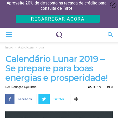
Aproveite 20% de desconto na recarga de crédito para
consulta de Tarot
RECARREGAR AGORA
Início
Astrologia
Lua
Calendário Lunar 2019 –
Se prepare para boas
energias e prosperidade!
Por
Redação iQuilibrio
80799
0
Facebook
Twitter