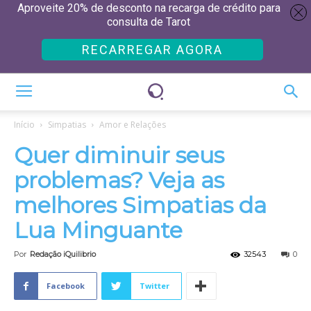
Aproveite 20% de desconto na recarga de crédito para
consulta de Tarot
RECARREGAR AGORA
Início
Simpatias
Amor e Relações
Quer diminuir seus
problemas? Veja as
melhores Simpatias da
Lua Minguante
Por
Redação iQuilibrio
32543
0
Facebook
Twitter