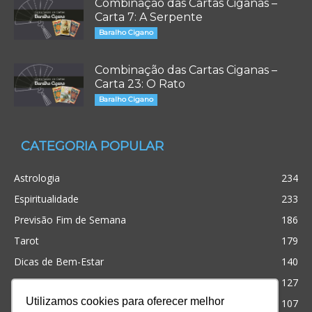
Combinação das Cartas Ciganas –
Carta 7: A Serpente
Baralho Cigano
Combinação das Cartas Ciganas –
Carta 23: O Rato
Baralho Cigano
CATEGORIA POPULAR
Astrologia
234
Espiritualidade
233
Previsão Fim de Semana
186
Tarot
179
Dicas de Bem-Estar
140
Cristianismo
127
Utilizamos cookies para oferecer melhor
Simpatias
107