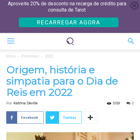
Aproveite 20% de desconto na recarga de crédito para
consulta de Tarot
RECARREGAR AGORA
Início
Previsões
2022
Origem, história e
simpatia para o Dia de
Reis em 2022
Por
Katrina Devilla
5159
0
Facebook
Twitter