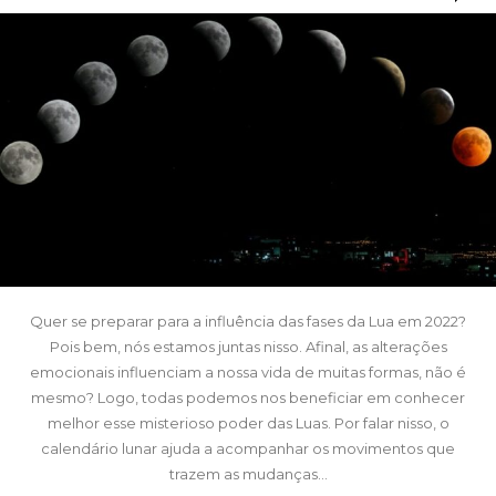
Quer se preparar para a influência das fases da Lua em 2022?
Pois bem, nós estamos juntas nisso. Afinal, as alterações
emocionais influenciam a nossa vida de muitas formas, não é
mesmo? Logo, todas podemos nos beneficiar em conhecer
melhor esse misterioso poder das Luas. Por falar nisso, o
calendário lunar ajuda a acompanhar os movimentos que
trazem as mudanças...