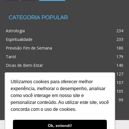
CATEGORIA POPULAR
Astrologia
234
Espiritualidade
233
Previsão Fim de Semana
186
Tarot
179
Dicas de Bem-Estar
140
Cristianismo
127
Utilizamos cookies para oferecer melhor
Simpatias
107
experiência, melhorar o desempenho, analisar
Significado dos sonhos
105
como você interage em nosso site e
Outros
99
personalizar conteúdo. Ao utilizar este site, você
concorda com o uso de cookies.
Ofertas
Produtos
Consultas
Ok, entendi!