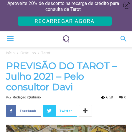
Aproveite 20% de desconto na recarga de crédito para
consulta de Tarot
RECARREGAR AGORA
Início
Oráculos
Tarot
PREVISÃO DO TAROT –
Julho 2021 – Pelo
consultor Davi
Por
Redação iQuilibrio
6159
0
Facebook
Twitter