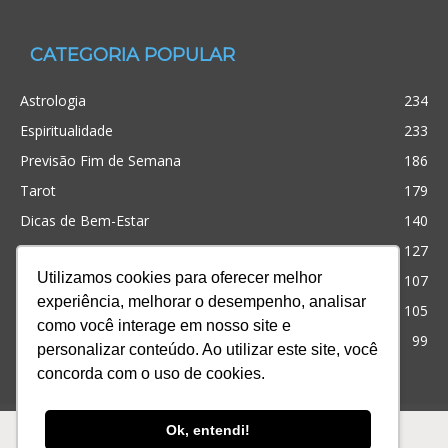
CATEGORIA POPULAR
Astrologia
234
Espiritualidade
233
Previsão Fim de Semana
186
Tarot
179
Dicas de Bem-Estar
140
Cristianismo
127
Utilizamos cookies para oferecer melhor
Simpatias
107
experiência, melhorar o desempenho, analisar
Significado dos sonhos
105
como você interage em nosso site e
Outros
99
personalizar conteúdo. Ao utilizar este site, você
concorda com o uso de cookies.
Ofertas
Produtos
Consultas
Ok, entendi!