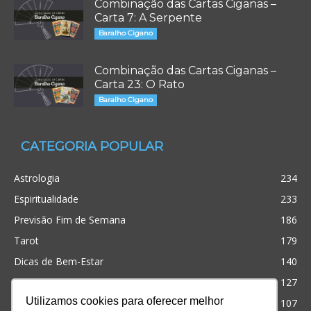
Combinação das Cartas Ciganas –
Carta 7: A Serpente
Baralho Cigano
Combinação das Cartas Ciganas –
Carta 23: O Rato
Baralho Cigano
CATEGORIA POPULAR
Astrologia
234
Espiritualidade
233
Previsão Fim de Semana
186
Tarot
179
Dicas de Bem-Estar
140
Cristianismo
127
Utilizamos cookies para oferecer melhor
Simpatias
107