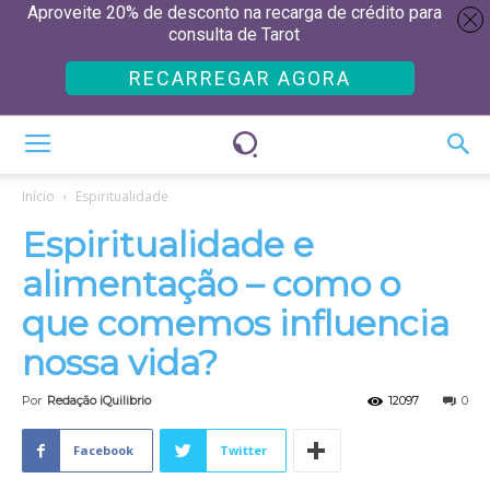
Aproveite 20% de desconto na recarga de crédito para
consulta de Tarot
RECARREGAR AGORA
Início
Espiritualidade
Espiritualidade e
alimentação – como o
que comemos influencia
nossa vida?
Por
Redação iQuilibrio
12097
0
Facebook
Twitter