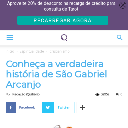
Aproveite 20% de desconto na recarga de crédito para
consulta de Tarot
RECARREGAR AGORA
Início
Espiritualidade
Cristianismo
Conheça a verdadeira
história de São Gabriel
Arcanjo
Por
Redação iQuilibrio
32952
0
Facebook
Twitter