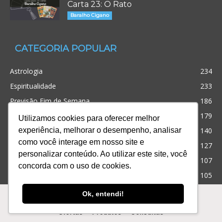
Carta 23: O Rato
Baralho Cigano
CATEGORIA POPULAR
Astrologia
234
Espiritualidade
233
Previsão Fim de Semana
186
Tarot
179
Utilizamos cookies para oferecer melhor
Dicas de Bem-Estar
140
experiência, melhorar o desempenho, analisar
como você interage em nosso site e
Cristianismo
127
personalizar conteúdo. Ao utilizar este site, você
Simpatias
107
concorda com o uso de cookies.
Significado dos sonhos
105
Outros
99
Ok, entendi!
Ofertas
Produtos
Consultas