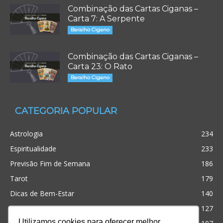
Combinação das Cartas Ciganas –
Carta 7: A Serpente
Baralho Cigano
Combinação das Cartas Ciganas –
Carta 23: O Rato
Baralho Cigano
CATEGORIA POPULAR
Astrologia
234
Espiritualidade
233
Previsão Fim de Semana
186
Tarot
179
Dicas de Bem-Estar
140
Cristianismo
127
Utilizamos cookies para oferecer melhor