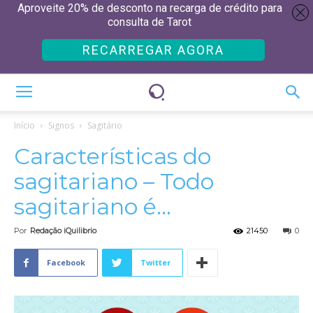
Aproveite 20% de desconto na recarga de crédito para
consulta de Tarot
RECARREGAR AGORA
Início
Signos
Sagitário
Características do
sagitariano – Todo
sagitariano é…
Por
Redação iQuilibrio
21450
0
Facebook
Twitter