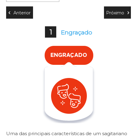
Anterior
Próximo
1
Engraçado
Uma das principais características de um sagitariano
El