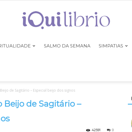
RITUALIDADE
SALMO DA SEMANA
SIMPATIAS
iQuilibrio
eijo de Sagitário – Especial beijo dos signos
Beijo de Sagitário –
nos
42591
0