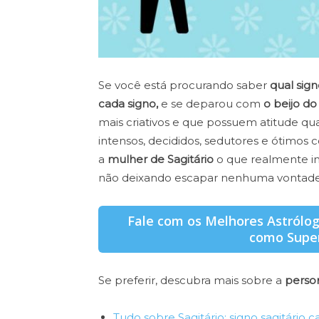
Se você está procurando saber
qual sig
cada signo,
e se deparou com
o beijo do
mais criativos e que possuem atitude qu
intensos, decididos, sedutores e ótimos
a
mulher de Sagitário
o que realmente i
não deixando escapar nenhuma vontade
Fale com os Melhores Astrólo
como Super
Se preferir, descubra mais sobre a
person
Tudo sobre Sagitário: signo sagitário ca