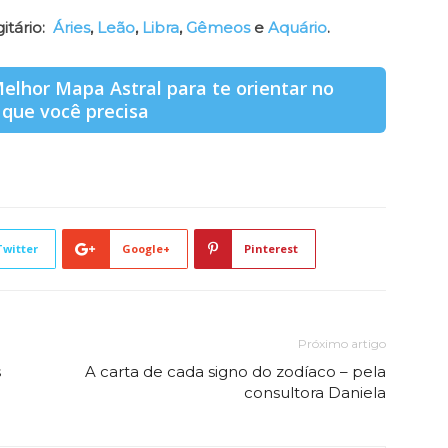
itário:
Áries
,
Leão
,
Libra
,
Gêmeos
e
Aquário
.
elhor Mapa Astral para te orientar no
 que você precisa
Twitter
Google+
Pinterest
Próximo artigo
s
A carta de cada signo do zodíaco – pela
consultora Daniela