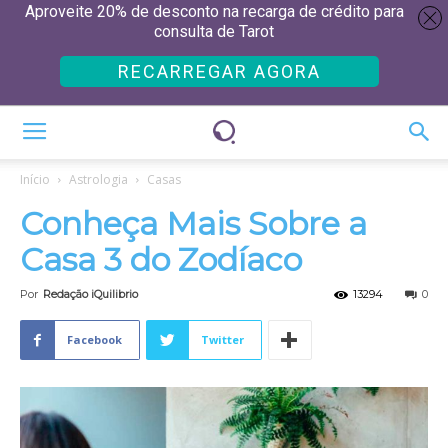
Aproveite 20% de desconto na recarga de crédito para
consulta de Tarot
RECARREGAR AGORA
Início
Astrologia
Casas
Conheça Mais Sobre a
Casa 3 do Zodíaco
Por
Redação iQuilibrio
13294
0
Facebook
Twitter