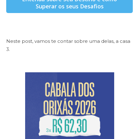
Superar os seus Desafios
Neste post, vamos te contar sobre uma delas, a casa
3.