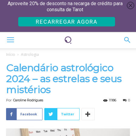
Aproveite 20% de desconto na recarga de crédito para
consulta de Tarot
RECARREGAR AGORA
Início
Astrologia
Calendário astrológico
2024 – as estrelas e seus
mistérios
Por
Caroline Rodrigues
11186
0
Facebook
Twitter