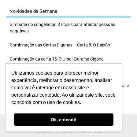
Novidades da Semana
Simpatia do congelador: 3 rituais para afastar pessoas
negativas
Combinação das Cartas Ciganas – Carta 8: O Caixão
Combinação da carta 15: O Urso | Baralho Cigano
Utilizamos cookies para oferecer melhor
Combinação das Cartas Ciganas – Carta 7: A Serpente
experiência, melhorar o desempenho, analisar
Métodos de tiragem do Baralho Cigano: tipos, passo a passo e
como você interage em nosso site e
qual escolher
personalizar conteúdo. Ao utilizar este site, você
concorda com o uso de cookies.
Ok, entendi!
Ofertas
Produtos
Consultas