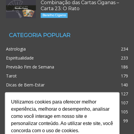
Combinação das Cartas Ciganas –
Carta 23: O Rato
Baralho Cigano
CATEGORIA POPULAR
Astrologia
234
Espiritualidade
233
Previsão Fim de Semana
186
Tarot
179
Dicas de Bem-Estar
140
Cristianismo
127
Utilizamos cookies para oferecer melhor
Simpatias
107
experiência, melhorar o desempenho, analisar
Significado dos sonhos
105
como você interage em nosso site e
Outros
99
personalizar conteúdo. Ao utilizar este site, você
concorda com o uso de cookies.