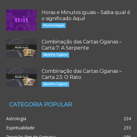
Horas e Minutos iguais – Saiba qual é
o significado Aqui!
Numerologia
Combinação das Cartas Ciganas –
Carta 7: A Serpente
Baralho Cigano
Combinação das Cartas Ciganas –
Carta 23: O Rato
Baralho Cigano
CATEGORIA POPULAR
Astrologia
234
Espiritualidade
233
Previsão Fim de Semana
186