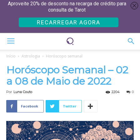
Aproveite 20% de desconto na recarga de crédito para
consulta de Tarot
RECARREGAR AGORA
Início
Astrologia
Horóscopo semanal
Horóscopo Semanal – 02
a 08 de Maio de 2022
Por
Luna Couto
2204
0
Facebook
Twitter