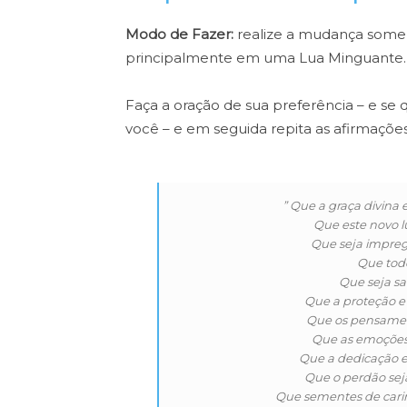
Modo de Fazer:
realize a mudança some
principalmente em uma Lua Minguante.
Faça a oração de sua preferência – e se
você – e em seguida repita as afirmações
” Que a graça divina 
Que este novo l
Que seja impre
Que tod
Que seja sa
Que a proteção e 
Que os pensamen
Que as emoções
Que a dedicação e 
Que o perdão seja
Que sementes de carin