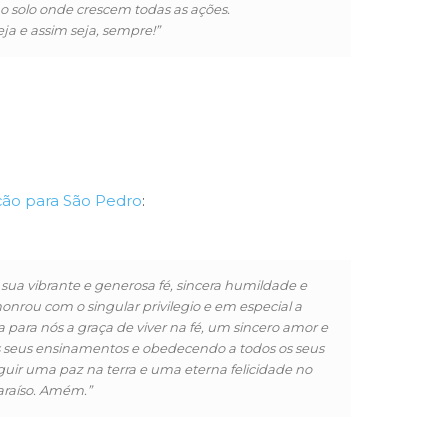
o solo onde crescem todas as ações.
ja e assim seja, sempre!”
ção para São Pedro
:
 sua vibrante e generosa fé, sincera humildade e
nrou com o singular privilegio e em especial a
a para nós a graça de viver na fé, um sincero amor e
os seus ensinamentos e obedecendo a todos os seus
guir uma paz na terra e uma eterna felicidade no
araíso. Amém.”