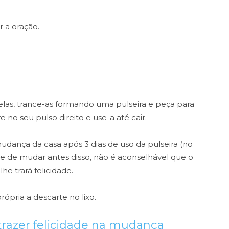
r a oração.
elas, trance-as formando uma pulseira e peça para
no seu pulso direito e use-a até cair.
mudança da casa após 3 dias de uso da pulseira (no
 de mudar antes disso, não é aconselhável que o
he trará felicidade.
ópria a descarte no lixo.
trazer felicidade na mudança