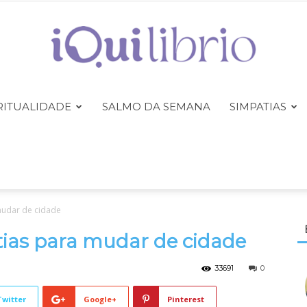
RITUALIDADE
SALMO DA SEMANA
SIMPATIAS
iQuilibrio
mudar de cidade
tias para mudar de cidade
33691
0
Twitter
Google+
Pinterest