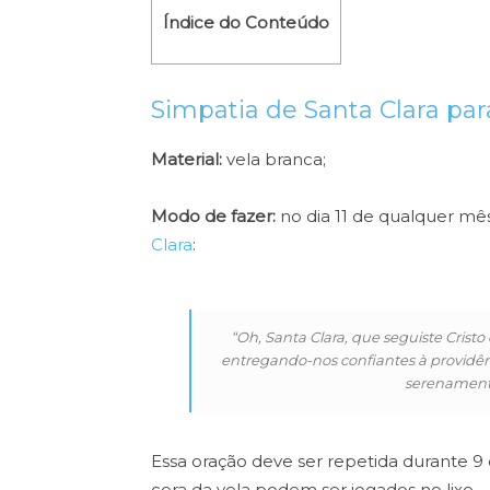
Índice do Conteúdo
Simpatia de Santa Clara pa
Material:
vela branca;
Modo de fazer:
no dia 11 de qualquer m
Clara
:
“Oh, Santa Clara, que seguiste Crist
entregando-nos confiantes à providênc
serenamente
Essa oração deve ser repetida durante 9 
cera da vela podem ser jogados no lixo.