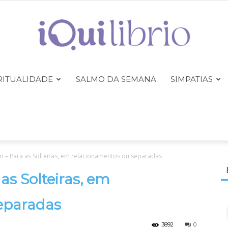
RITUALIDADE
SALMO DA SEMANA
SIMPATIAS
iQuilibrio
io – Para as Solteiras, em relacionamentos ou separadas
 as Solteiras, em
eparadas
3892
0