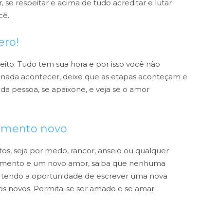
 se respeitar e acima de tudo acreditar e lutar
cê.
ero!
peito. Tudo tem sua hora e por isso você não
r nada acontecer, deixe que as etapas aconteçam e
da pessoa, se apaixone, e veja se o amor
namento novo
os, seja por medo, rancor, anseio ou qualquer
momento e um novo amor, saiba que nenhuma
stá tendo a oportunidade de escrever uma nova
os novos. Permita-se ser amado e se amar