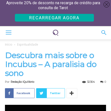
Aproveite 20% de desconto na recarga de crédito para
consulta de Tarot
RECARREGAR AGORA
Início
Espiritualidade
Descubra mais sobre o
Incubus – A paralisia do
sono
Por
Redação iQuilibrio
32304
0
Facebook
Twitter