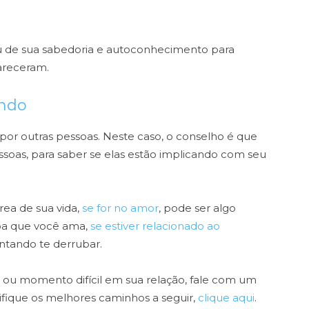
u de sua sabedoria e autoconhecimento para
areceram.
ando
or outras pessoas. Neste caso, o conselho é que
essoas, para saber se elas estão implicando com seu
ea de sua vida,
se for no amor
, pode ser algo
soa que você ama,
se estiver relacionado ao
ntando te derrubar.
 ou momento difícil em sua relação, fale com um
ifique os melhores caminhos a seguir,
clique aqui
.