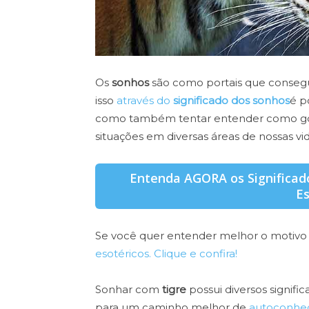
Os
sonhos
são como portais que consegu
isso
através do
significado dos sonhos
é p
como também tentar entender como gos
situações em diversas áreas de nossas vid
Entenda AGORA os Significad
Es
Se você quer entender melhor o motivo
esotéricos. Clique e confira!
Sonhar com
tigre
possui diversos signifi
para um caminho melhor de
autoconhe