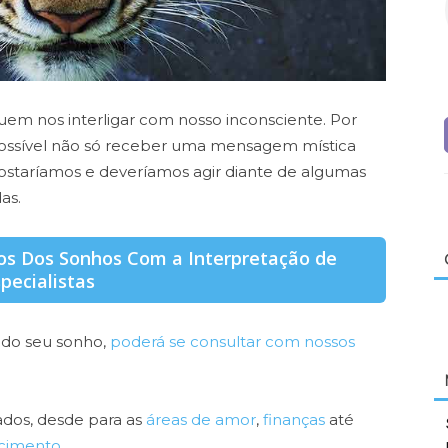
em nos interligar com nosso inconsciente. Por
ossível não só receber uma mensagem mística
taríamos e deveríamos agir diante de algumas
as.
os Dos Sonhos Com a Interpretação de
pecialistas
 do seu sonho,
poderá se consultar com nossos
cados, desde para as
áreas de amor
,
finanças
até
cimento.