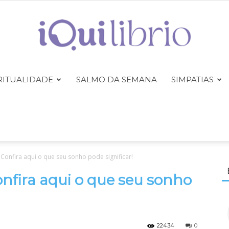
RITUALIDADE
SALMO DA SEMANA
SIMPATIAS
iQuilibrio
Confira aqui o que seu sonho pode significar!
nfira aqui o que seu sonho
22434
0