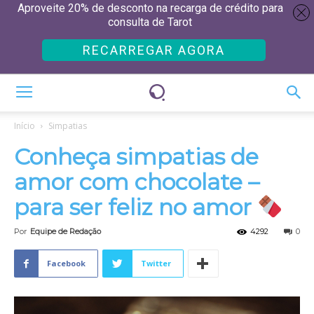
Aproveite 20% de desconto na recarga de crédito para
consulta de Tarot
RECARREGAR AGORA
Início
Simpatias
Conheça simpatias de
amor com chocolate –
para ser feliz no amor
Por
Equipe de Redação
4292
0
Facebook
Twitter