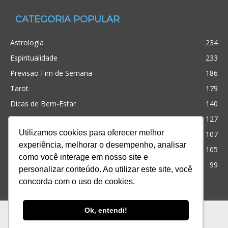
CATEGORIA POPULAR
Astrologia
234
Espiritualidade
233
Previsão Fim de Semana
186
Tarot
179
Dicas de Bem-Estar
140
Cristianismo
127
Utilizamos cookies para oferecer melhor
Simpatias
107
experiência, melhorar o desempenho, analisar
Significado dos sonhos
105
como você interage em nosso site e
Outros
99
personalizar conteúdo. Ao utilizar este site, você
concorda com o uso de cookies.
Ofertas
Produtos
Consultas
Ok, entendi!
© Desenvolvido com
para te ajudar! iQuilibrio