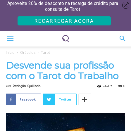
Aproveite 20% de desconto na recarga de crédito para
consulta de Tarot
RECARREGAR AGORA
Início
Oráculos
Tarot
Desvende sua profissão
com o Tarot do Trabalho
Por
Redação iQuilibrio
24287
0
Facebook
Twitter