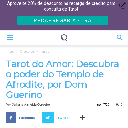
Aproveite 20% de desconto na recarga de crédito para
consulta de Tarot
RECARREGAR AGORA
Início
Oráculos
Tarot
Tarot do Amor: Descubra
o poder do Templo de
Afrodite, por Dom
Guerino
Por
Juliana Almeida Cordeiro
4729
0
Facebook
Twitter