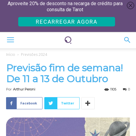
Aproveite 20% de desconto na recarga de crédito para
consulta de Tarot
RECARREGAR AGORA
Início
Previsões 2024
Previsão fim de semana!
De 11 a 13 de Outubro
Por
Arthur Peroni
1105
0
Facebook
Twitter