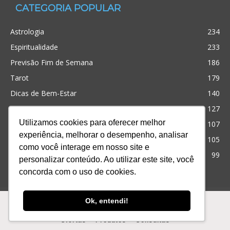
CATEGORIA POPULAR
Astrologia
234
Espiritualidade
233
Previsão Fim de Semana
186
Tarot
179
Dicas de Bem-Estar
140
Cristianismo
127
Utilizamos cookies para oferecer melhor
Simpatias
107
experiência, melhorar o desempenho, analisar
Significado dos sonhos
105
como você interage em nosso site e
Outros
99
personalizar conteúdo. Ao utilizar este site, você
concorda com o uso de cookies.
Ofertas
Produtos
Consultas
Ok, entendi!
© Desenvolvido com
para te ajudar! iQuilibrio
Ofertas
Produtos
Consultas