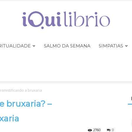
RITUALIDADE
SALMO DA SEMANA
SIMPATIAS
iQuilibrio
esmistificando a bruxaria
e bruxaria? –
xaria
2760
0