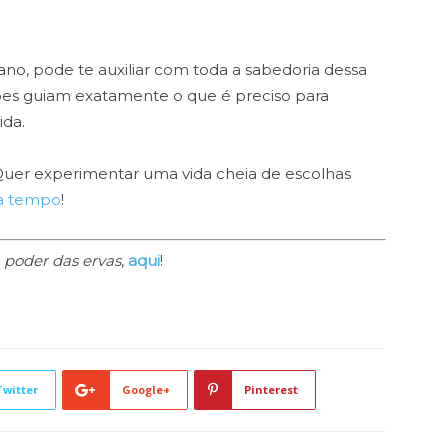
no, pode te auxiliar com toda a sabedoria dessa
tações guiam exatamente o que é preciso para
ida.
 Quer experimentar uma vida cheia de escolhas
ca tempo
!
o
poder das ervas
,
aqui
!
Twitter
Google+
Pinterest