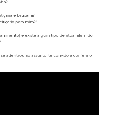
mba?
içaria e bruxaria?
itiçaria para mim?”
 banimento) e e
xiste algum tipo de ritual além do
?
 se adentrou ao assunto, te convido a conferir o