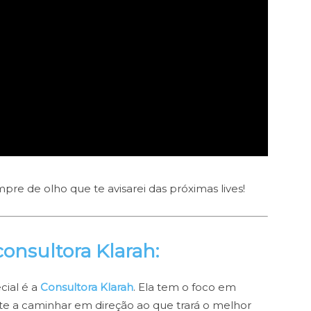
e de olho que te avisarei das próximas lives!
onsultora Klarah:
ial é a
Consultora Klarah
.
Ela tem o foco em
te a caminhar em direção ao que trará o melhor