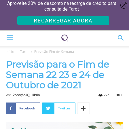
Aproveite 20% de desconto na recarga de crédito para
consulta de Tarot
RECARREGAR AGORA
Início
Tarot
Previsão Fim de Semana
Previsão para o Fim de
Semana 22 23 e 24 de
Outubro de 2021
Por
Redação iQuilibrio
2231
0
Facebook
Twitter