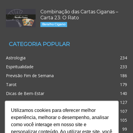
Combinação das Cartas Ciganas –
Carta 23: O Rato
Baralho Cigano
CATEGORIA POPULAR
Astrologia
234
Espiritualidade
233
Previsão Fim de Semana
186
Tarot
179
Dicas de Bem-Estar
140
Cristianismo
127
Utilizamos cookies para oferecer melhor
Simpatias
107
experiência, melhorar o desempenho, analisar
Significado dos sonhos
105
como você interage em nosso site e
Outros
99
personalizar conteúdo. Ao utilizar este site, você