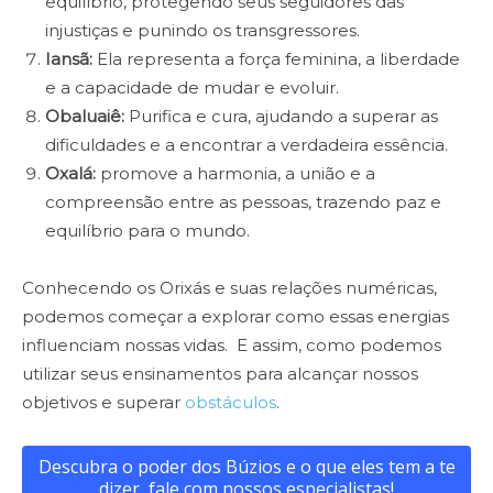
equilíbrio, protegendo seus seguidores das
injustiças e punindo os transgressores.
Iansã:
Ela representa a força feminina, a liberdade
e a capacidade de mudar e evoluir.
Obaluaiê:
Purifica e cura, ajudando a superar as
dificuldades e a encontrar a verdadeira essência.
Oxalá:
promove a harmonia, a união e a
compreensão entre as pessoas, trazendo paz e
equilíbrio para o mundo.
Conhecendo os Orixás e suas relações numéricas,
podemos começar a explorar como essas energias
influenciam nossas vidas. E assim, como podemos
utilizar seus ensinamentos para alcançar nossos
objetivos e superar
obstáculos
.
Descubra o poder dos Búzios e o que eles tem a te
dizer, fale com nossos especialistas!