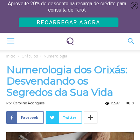
Aproveite 20% de desconto na recarga de crédito para
consulta de Tarot
RECARREGAR AGORA
Início
Oráculos
Numerologia
Numerologia dos Orixás:
Desvendando os
Segredos da Sua Vida
Por
Caroline Rodrigues
15597
0
Facebook
Twitter