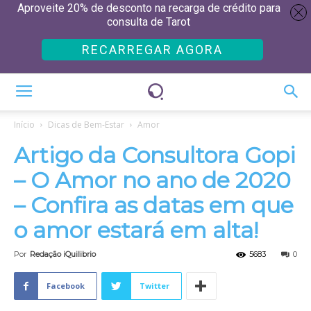
Aproveite 20% de desconto na recarga de crédito para
consulta de Tarot
RECARREGAR AGORA
Início
Dicas de Bem-Estar
Amor
Artigo da Consultora Gopi
– O Amor no ano de 2020
– Confira as datas em que
o amor estará em alta!
Por
Redação iQuilibrio
5683
0
Facebook
Twitter