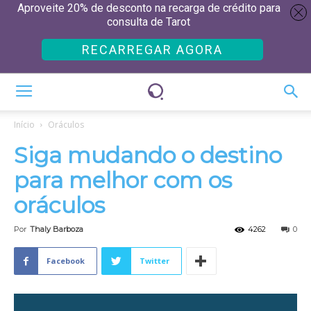
Aproveite 20% de desconto na recarga de crédito para
consulta de Tarot
RECARREGAR AGORA
Início
Oráculos
Siga mudando o destino
para melhor com os
oráculos
Por
Thaly Barboza
4262
0
Facebook
Twitter