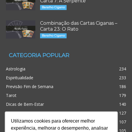
Carta 7: A Serpente
Baralho Cigano
Combinação das Cartas Ciganas –
Carta 23: O Rato
Baralho Cigano
CATEGORIA POPULAR
Astrologia
234
Espiritualidade
233
Previsão Fim de Semana
186
Tarot
179
Dicas de Bem-Estar
140
Cristianismo
127
Utilizamos cookies para oferecer melhor
Simpatias
107
experiência, melhorar o desempenho, analisar
Significado dos sonhos
105