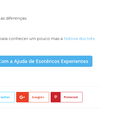
as diferenças;
o para conhecer um pouco mas a
história dos três
Com a Ajuda de Esotéricos Experientes
Twitter
Google+
Pinterest