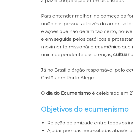
a paz e cooperação entre os cristãos.
Para entender melhor, no começo da form
união das pessoas através do amor, solid
e ações que não deram tão certo, houve
e em seguida pelos católicos e protestant
movimento missionário
ecumênico
que r
unir independente das crenças,
cultuar
u
Já no Brasil o órgão responsável pelo 
Cristãs, em Porto Alegre.
O
dia do Ecumenismo
é celebrado em 21
Objetivos do ecumenismo
Relação de amizade entre todos os indi
Ajudar pessoas necessitadas através de