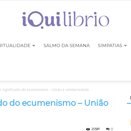
RITUALIDADE
SALMO DA SEMANA
SIMPATIAS
iQuilibrio
o significado do ecumenismo – União e solidariedade
cado do ecumenismo – União
20581
0