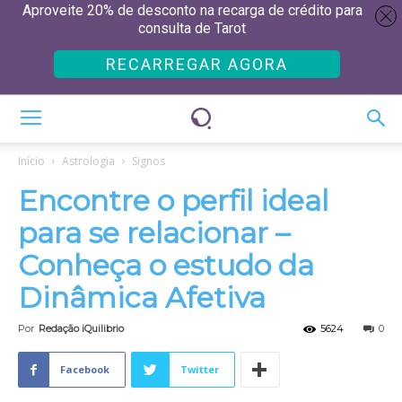
Aproveite 20% de desconto na recarga de crédito para
consulta de Tarot
RECARREGAR AGORA
Início
Astrologia
Signos
Encontre o perfil ideal
para se relacionar –
Conheça o estudo da
Dinâmica Afetiva
Por
Redação iQuilibrio
5624
0
Facebook
Twitter