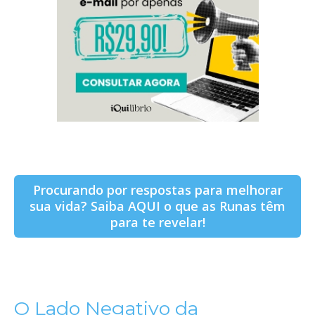
Procurando por respostas para melhorar
sua vida? Saiba AQUI o que as Runas têm
para te revelar!
O Lado Negativo da