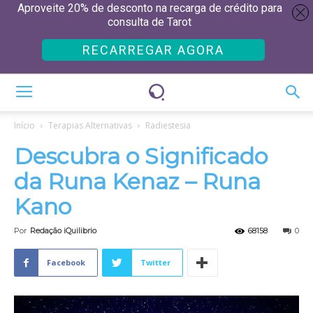
Aproveite 20% de desconto na recarga de crédito para
consulta de Tarot
RECARREGAR AGORA
Início
Terapias Alternativas
Radiestesia
Descubra o Significado
da Runa Kenaz – Runa
Kano
Por
Redação iQuilibrio
68158
0
Facebook
Twitter