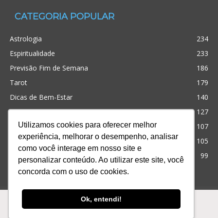
CATEGORIA POPULAR
Astrologia
234
Espiritualidade
233
Previsão Fim de Semana
186
Tarot
179
Dicas de Bem-Estar
140
Cristianismo
127
Utilizamos cookies para oferecer melhor
Simpatias
107
experiência, melhorar o desempenho, analisar
Significado dos sonhos
105
como você interage em nosso site e
Outros
99
personalizar conteúdo. Ao utilizar este site, você
concorda com o uso de cookies.
Ofertas
Produtos
Consultas
Ok, entendi!
© Desenvolvido com
para te ajudar! iQuilibrio
Ofertas
Produtos
Consultas