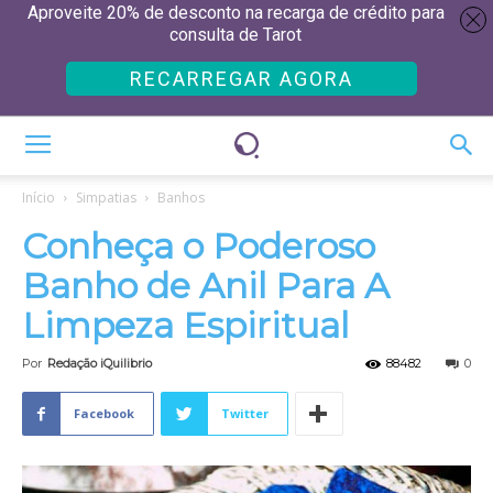
Aproveite 20% de desconto na recarga de crédito para
consulta de Tarot
RECARREGAR AGORA
Início
Simpatias
Banhos
Conheça o Poderoso
Banho de Anil Para A
Limpeza Espiritual
Por
Redação iQuilibrio
88482
0
Facebook
Twitter