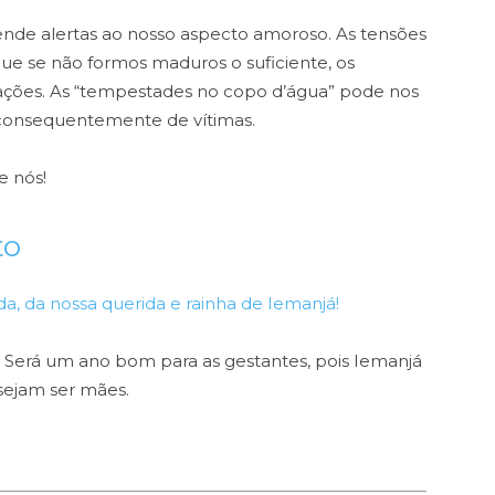
nde alertas ao nosso aspecto amoroso. As tensões
ue se não formos maduros o suficiente, os
ções. As “tempestades no copo d’água” pode nos
 consequentemente de vítimas.
e nós!
to
a, da nossa querida e rainha de Iemanjá!
ia. Será um ano bom para as gestantes, pois Iemanjá
sejam ser mães.