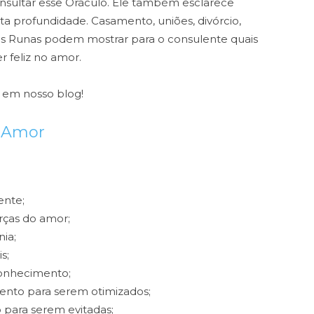
sultar esse Oráculo. Ele também esclarece
a profundidade. Casamento, uniões, divórcio,
as Runas podem mostrar para o consulente quais
r feliz no amor.
em nosso blog!
o Amor
ente;
orças do amor;
ia;
s;
conhecimento;
ento para serem otimizados;
 para serem evitadas;