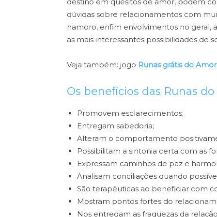
destino em quesitos de amor, podem con
dúvidas sobre relacionamentos com muit
namoro, enfim envolvimentos no geral, 
as mais interessantes possibilidades de se
Veja também: jogo
Runas grátis do Amor
Os benefícios das Runas d
Promovem esclarecimentos;
Entregam sabedoria;
Alteram o comportamento positivam
Possibilitam a sintonia certa com as f
Expressam caminhos de paz e harmon
Analisam conciliações quando possívei
São terapêuticas ao beneficiar com 
Mostram pontos fortes do relacionam
Nos entregam as fraquezas da relação