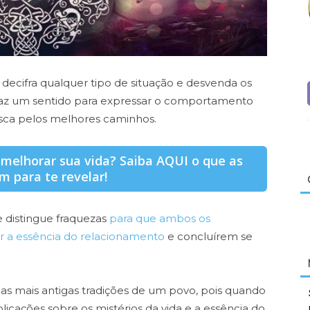
, decifra qualquer tipo de situação e desvenda os
traz um sentido para expressar o comportamento
sca pelos melhores caminhos.
 melhorar sua vida? Saiba AQUI o que as
m para te revelar!
e distingue fraquezas
para que ambos os
 a essência do relacionamento
e concluírem se
as mais antigas tradições de um povo, pois quando
icações sobre os mistérios da vida e a essência do