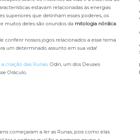
racterísticas estavam relacionadas às energias
es superiores que detinham esses poderes, os
e muitos deles são oriundos da
mitologia nórdica
.
e conferir nossos jogos relacionados a esse tema
para um determinado assunto em sua vida!
s
a criação das Runas
. Odin, um dos Deuses
se Oráculo.
ens começaram a ler as Runas, pois como elas
cil ter a certeza qual foi o primeiro grupo a