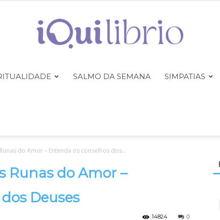
RITUALIDADE
SALMO DA SEMANA
SIMPATIAS
iQuilibrio
Runas do Amor – Entenda os conselhos dos...
s Runas do Amor –
 dos Deuses
14824
0