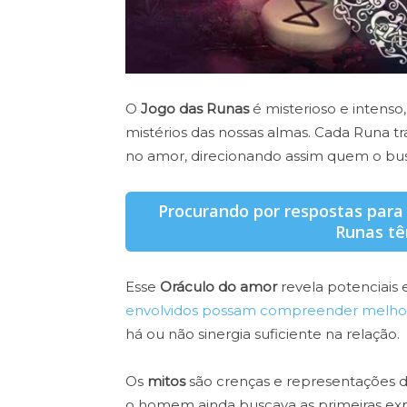
O
Jogo das Runas
é misterioso e intenso
mistérios das nossas almas. Cada Runa 
no amor, direcionando assim quem o bu
Procurando por respostas para
Runas tê
Esse
Oráculo do amor
revela potenciais 
envolvidos possam compreender melhor
há ou não sinergia suficiente na relação.
Os
mitos
são crenças e representações d
o homem ainda buscava as primeiras expl