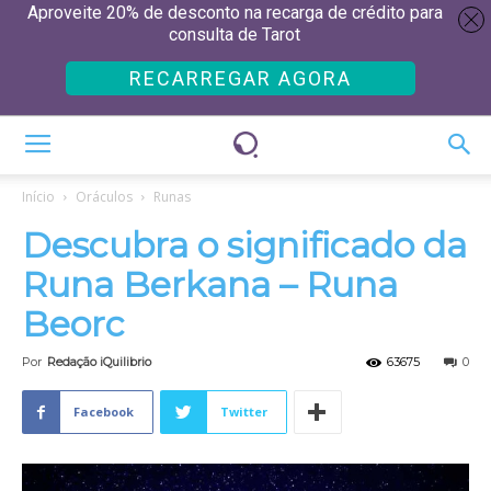
Aproveite 20% de desconto na recarga de crédito para
consulta de Tarot
RECARREGAR AGORA
Início
Oráculos
Runas
Descubra o significado da
Runa Berkana – Runa
Beorc
Por
Redação iQuilibrio
63675
0
Facebook
Twitter