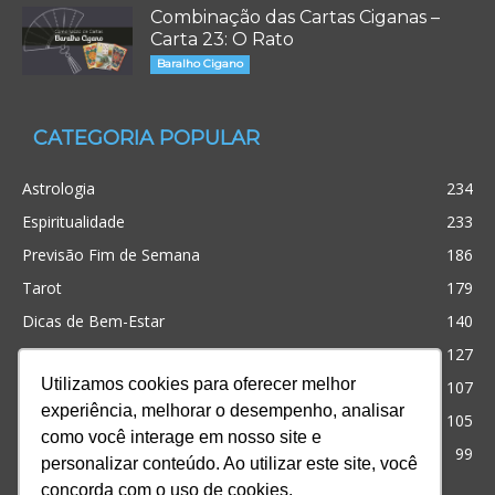
Combinação das Cartas Ciganas –
Carta 23: O Rato
Baralho Cigano
CATEGORIA POPULAR
Astrologia
234
Espiritualidade
233
Previsão Fim de Semana
186
Tarot
179
Dicas de Bem-Estar
140
Cristianismo
127
Utilizamos cookies para oferecer melhor
Simpatias
107
experiência, melhorar o desempenho, analisar
Significado dos sonhos
105
como você interage em nosso site e
Outros
99
personalizar conteúdo. Ao utilizar este site, você
concorda com o uso de cookies.