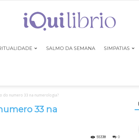
RITUALIDADE
SALMO DA SEMANA
SIMPATIAS
iQuilibrio
ado do numero 33 na numerologia?
 numero 33 na
55338
0