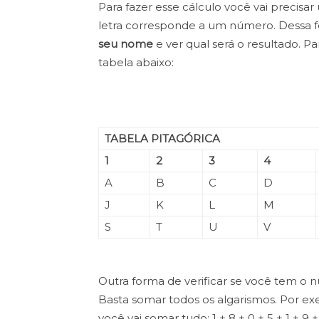
Para fazer esse cálculo você vai precisar
letra corresponde a um número. Dessa 
seu nome
e ver qual será o resultado. P
tabela abaixo:
TABELA PITAGÓRICA
1
2
3
4
A
B
C
D
J
K
L
M
S
T
U
V
Outra forma de verificar se você tem o
Basta somar todos os algarismos. Por e
você vai somar tudo: 1 + 8 + 0 + 5 + 1 + 9 +