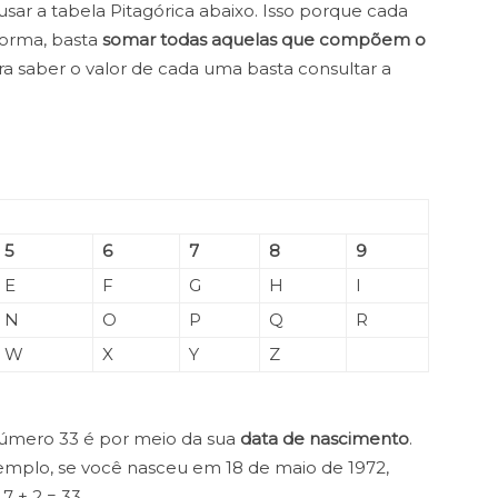
 usar a tabela Pitagórica abaixo. Isso porque cada
forma, basta
somar todas aquelas que compõem o
ara saber o valor de cada uma basta consultar a
5
6
7
8
9
E
F
G
H
I
N
O
P
Q
R
W
X
Y
Z
 número 33 é por meio da sua
data de nascimento
.
xemplo, se você nasceu em 18 de maio de 1972,
 7 + 2 = 33