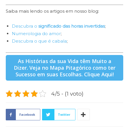
fa
Saiba mais lendo os artigos em nosso blog:
Go
Descubra o
significado das horas invertidas
;
be
Numerologia do amor
;
ba
Descubra o que é cabala
;
qu
am
As Histórias da sua Vida têm Muito a
Qu
Dizer. Veja no Mapa Pitagórico como ter
se
Sucesso em suas Escolhas. Clique Aqui!
Nu
4/5 - (1 voto)
Facebook
Twitter