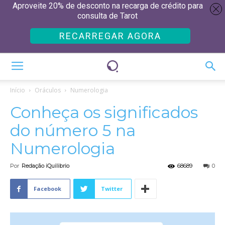
Aproveite 20% de desconto na recarga de crédito para
consulta de Tarot
RECARREGAR AGORA
Início
Oráculos
Numerologia
Conheça os significados
do número 5 na
Numerologia
Por
Redação iQuilibrio
68689
0
Facebook
Twitter