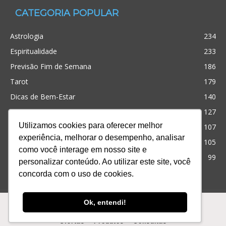
CATEGORIA POPULAR
Astrologia
234
Espiritualidade
233
Previsão Fim de Semana
186
Tarot
179
Dicas de Bem-Estar
140
Cristianismo
127
Utilizamos cookies para oferecer melhor
Simpatias
107
experiência, melhorar o desempenho, analisar
Significado dos sonhos
105
como você interage em nosso site e
Outros
99
personalizar conteúdo. Ao utilizar este site, você
concorda com o uso de cookies.
Ofertas
Produtos
Consultas
Ok, entendi!
© Desenvolvido com
para te ajudar! iQuilibrio
Ofertas
Produtos
Consultas