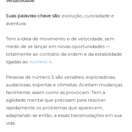
versatilidade
.
As
po
Suas palavras-chave são
: evolução, curiosidade e
um
aventura.
um
na
Tem a ideia de movimento e de velocidade, sem
es
medo de se lançar em novas oportunidades —
totalmente ao contrário da ordem e da estabilidade
Sã
ligadas ao
número 4
.
nu
af
Pessoas de número 5 são versáteis, exploradoras,
go
audaciosas, espertas e otimistas. Aceitam mudanças
pa
facilmente, assim como as provocam. Tem a
po
agilidade mental que precisam para resolver
rapidamente os problemas que aparecem,
Ap
adaptando-se então, a essas transmutações em sua
co
vida.
at
pa