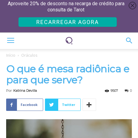
Aproveite 20% de desconto na recarga de crédito para
consulta de Tarot
RECARREGAR AGORA
Início
Oráculos
O que é mesa radiônica e
para que serve?
Por
Katrina Devilla
9507
0
Facebook
Twitter