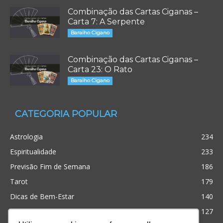
Combinação das Cartas Ciganas –
Carta 7: A Serpente
Baralho Cigano
Combinação das Cartas Ciganas –
Carta 23: O Rato
Baralho Cigano
CATEGORIA POPULAR
Astrologia
234
Espiritualidade
233
Previsão Fim de Semana
186
Tarot
179
Dicas de Bem-Estar
140
Cristianismo
127