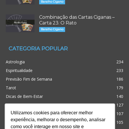
Baralho Cigano
Combinação das Cartas Ciganas –
Carta 23: O Rato
Baralho Cigano
CATEGORIA POPULAR
Astrologia
234
Espiritualidade
233
Previsão Fim de Semana
186
Tarot
179
Dicas de Bem-Estar
140
Cristianismo
127
Utilizamos cookies para oferecer melhor
Simpatias
107
experiência, melhorar o desempenho, analisar
Significado dos sonhos
105
como você interage em nosso site e