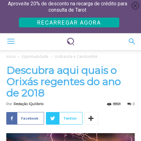
Aproveite 20% de desconto na recarga de crédito para
consulta de Tarot
RECARREGAR AGORA
Início
Espiritualidade
Umbanda e Candomblé
Descubra aqui quais o
Orixás regentes do ano
de 2018
Por
Redação iQuilibrio
8868
0
Facebook
Twitter