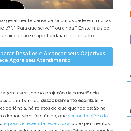
isso geralmente causa certa curiosidade em muitas
 é?”, ” Para que serve?” ou ainda ” Existe mais de
que ainda não se aprofundaram no assunto.
uperar Desafios e Alcançar seus Objetivos.
ece Agora seu Atendimento
 viagem astral, como
projeção da consciência
,
hecida também de
desdobramento espiritual
. E
experiência, há relatos de que quando estão na
m degrau vibratório único, que
vai muito além do
so
é possível executar exercícios
ou experimentos
eja leve, calma e que traga benefícios para aqueles