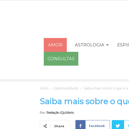
AMOR
ASTROLOGIA
ESPI
CONSULTAS
Início
Espiritualidade
Saiba mais sobre o que é a 
Saiba mais sobre o que
Por
Redação iQuilibrio
Facebook
Share