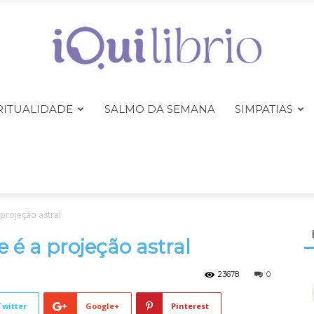
RITUALIDADE
SALMO DA SEMANA
SIMPATIAS
iQuilibrio
projeção astral
 é a projeção astral
23678
0
Twitter
Google+
Pinterest