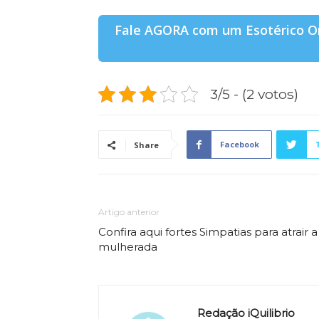
Fale AGORA com um Esotérico On
3/5 - (2 votos)
Facebook
Share
Artigo anterior
Confira aqui fortes Simpatias para atrair a
mulherada
Redação iQuilibrio