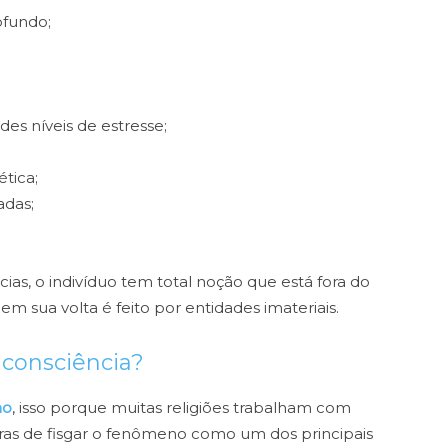
ofundo;
es níveis de estresse;
tica;
adas;
as, o indivíduo tem total noção que está fora do
em sua volta é feito por entidades imateriais.
 consciência?
mo
, isso porque muitas religiões trabalham com
as de fisgar o fenômeno como um dos principais