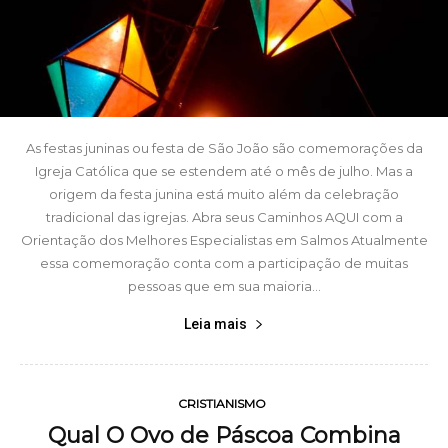
As festas juninas ou festa de São João são comemorações da
Igreja Católica que se estendem até o mês de julho. Mas a
origem da festa junina está muito além da celebração
tradicional das igrejas. Abra seus Caminhos AQUI com a
Orientação dos Melhores Especialistas em Salmos Atualmente
essa comemoração conta com a participação de muitas
pessoas que em sua maioria...
Leia mais
CRISTIANISMO
Qual O Ovo de Páscoa Combina