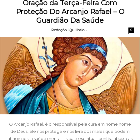
Oração da Terça-Feira Com
Proteção Do Arcanjo Rafael – O
Guardião Da Saúde
Redação iQuilibrio
-
0
O Arcanjo Rafael, é o responsável pela cura em nome nome
de Deus, ele nos protege e nos livra dos males que podem
atingir nossa saúde mental, física e espiritual, confira abaixo as