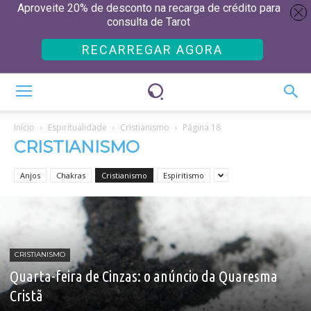
Aproveite 20% de desconto na recarga de crédito para
consulta de Tarot
RECARREGAR AGORA
Início
Espiritualidade
Cristianismo
Página 18
CRISTIANISMO
Anjos
Chakras
Cristianismo
Espiritismo
CRISTIANISMO
Quarta-feira de Cinzas: o anúncio da Quaresma
Cristã