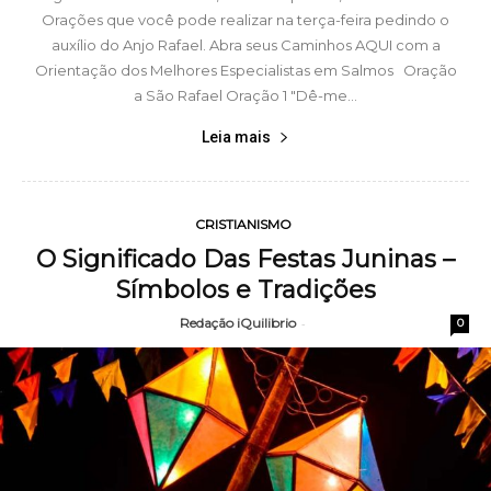
Orações que você pode realizar na terça-feira pedindo o
auxílio do Anjo Rafael. Abra seus Caminhos AQUI com a
Orientação dos Melhores Especialistas em Salmos Oração
a São Rafael Oração 1 "Dê-me...
Leia mais
CRISTIANISMO
O Significado Das Festas Juninas –
Símbolos e Tradições
Redação iQuilibrio
-
0