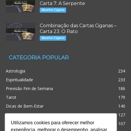
Carta 7: A Serpente
Baralho Cigano
Combinação das Cartas Ciganas –
Carta 23: O Rato
Baralho Cigano
CATEGORIA POPULAR
Astrologia
234
Espiritualidade
233
Previsão Fim de Semana
186
Tarot
179
Dicas de Bem-Estar
140
Cristianismo
127
Utilizamos cookies para oferecer melhor
Simpatias
107
experiência, melhorar o desempenho, analisar