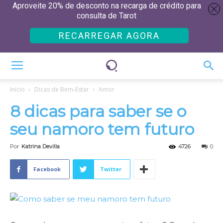
Aproveite 20% de desconto na recarga de crédito para
consulta de Tarot
RECARREGAR AGORA
Início
Dicas de Bem-Estar
Amor
8 dicas para saber se o
seu namoro tem futuro
Por
Katrina Devilla
4726
0
Facebook
Twitter