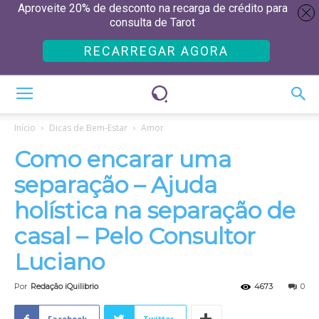
Aproveite 20% de desconto na recarga de crédito para
consulta de Tarot
RECARREGAR AGORA
Início
Dicas de Bem-Estar
Amor
Como encarar uma
separação – Ajuda
holística na separação de
casal – Pelo Consultor
Luciano
Por
Redação iQuilibrio
4673
0
Facebook
Twitter