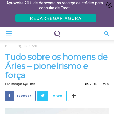
Aproveite 20% de desconto na recarga de crédito para
consulta de Tarot
RECARREGAR AGORA
Início
Signos
Áries
Tudo sobre os homens de
Áries – pioneirismo e
força
Por
Redação iQuilibrio
71482
0
Facebook
Twitter