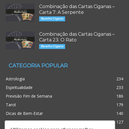
Combinação das Cartas Ciganas –
Carta 7: A Serpente
Baralho Cigano
Combinação das Cartas Ciganas –
Carta 23: O Rato
Baralho Cigano
CATEGORIA POPULAR
Astrologia
234
Espiritualidade
233
Previsão Fim de Semana
186
Tarot
179
Dicas de Bem-Estar
140
Cristianismo
127