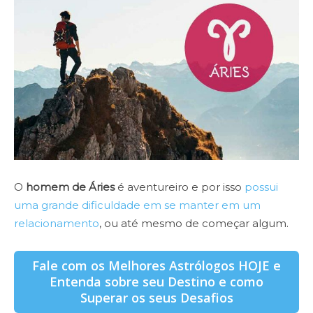
O
homem de Áries
é aventureiro e por isso
possui
uma grande dificuldade em se manter em um
relacionamento
, ou até mesmo de começar algum.
Fale com os Melhores Astrólogos HOJE e
Entenda sobre seu Destino e como
Superar os seus Desafios