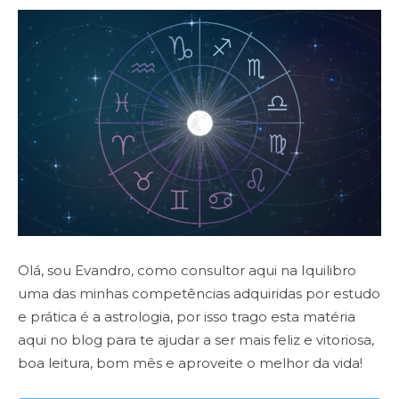
Olá, sou Evandro, como consultor aqui na Iquilibro
uma das minhas competências adquiridas por estudo
e
prática é a astrologia, por isso trago esta matéria
aqui no blog para te ajudar a ser mais feliz e vitoriosa,
boa leitura, bom mês e aproveite o melhor da vida!