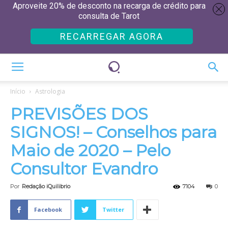
Aproveite 20% de desconto na recarga de crédito para
consulta de Tarot
RECARREGAR AGORA
Início
Astrologia
PREVISÕES DOS
SIGNOS! – Conselhos para
Maio de 2020 – Pelo
Consultor Evandro
Por
Redação iQuilibrio
7104
0
Facebook
Twitter