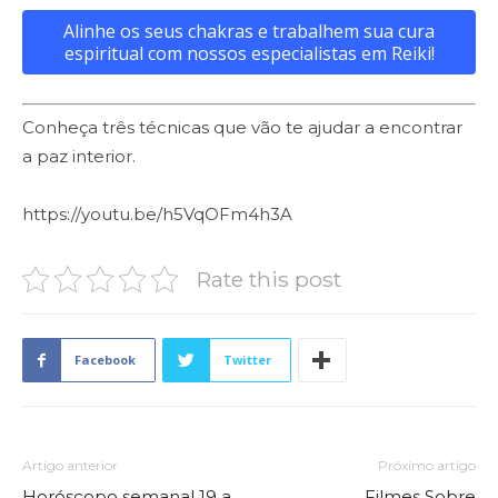
Alinhe os seus chakras e trabalhem sua cura
espiritual com nossos especialistas em Reiki!
Conheça três técnicas que vão te ajudar a encontrar
a paz interior.
https://youtu.be/h5VqOFm4h3A
Rate this post
Facebook
Twitter
Artigo anterior
Próximo artigo
Horóscopo semanal 19 a
Filmes Sobre