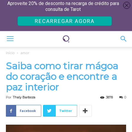
Aproveite 20% de desconto na recarga de crédito para
consulta de Tarot
RECARREGAR AGORA
Início
amor
Saiba como tirar mágoa
do coração e encontre a
paz interior
Por
Thaly Barboza
3878
0
Facebook
Twitter