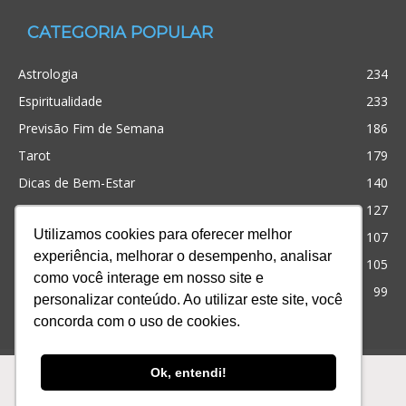
CATEGORIA POPULAR
Astrologia
234
Espiritualidade
233
Previsão Fim de Semana
186
Tarot
179
Dicas de Bem-Estar
140
Cristianismo
127
Utilizamos cookies para oferecer melhor
Simpatias
107
experiência, melhorar o desempenho, analisar
Significado dos sonhos
105
como você interage em nosso site e
Outros
99
personalizar conteúdo. Ao utilizar este site, você
concorda com o uso de cookies.
Ofertas
Produtos
Consultas
Ok, entendi!
© Desenvolvido com
para te ajudar! iQuilibrio