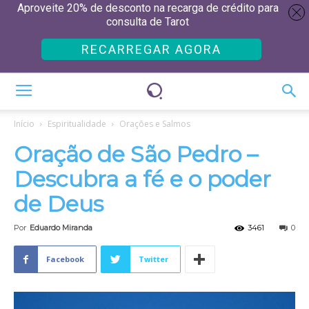
Aproveite 20% de desconto na recarga de crédito para
consulta de Tarot
RECARREGAR AGORA
Início
Espiritualidade
Orações e Salmos
Oração de São Pedro –
Descubra a fé e o poder
de Deus
Por
Eduardo Miranda
3461
0
Facebook
Twitter