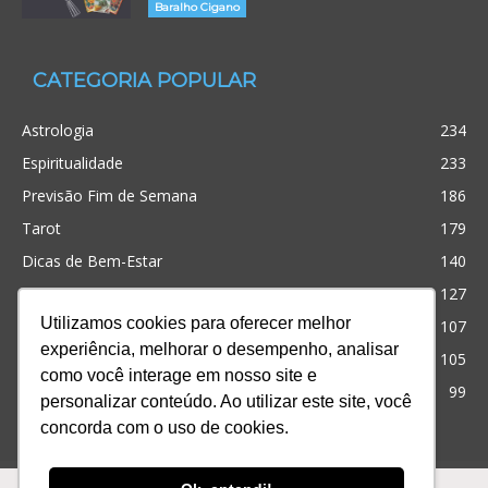
Baralho Cigano
CATEGORIA POPULAR
Astrologia
234
Espiritualidade
233
Previsão Fim de Semana
186
Tarot
179
Dicas de Bem-Estar
140
Cristianismo
127
Utilizamos cookies para oferecer melhor
Simpatias
107
experiência, melhorar o desempenho, analisar
Significado dos sonhos
105
como você interage em nosso site e
Outros
99
personalizar conteúdo. Ao utilizar este site, você
concorda com o uso de cookies.
Ofertas
Produtos
Consultas