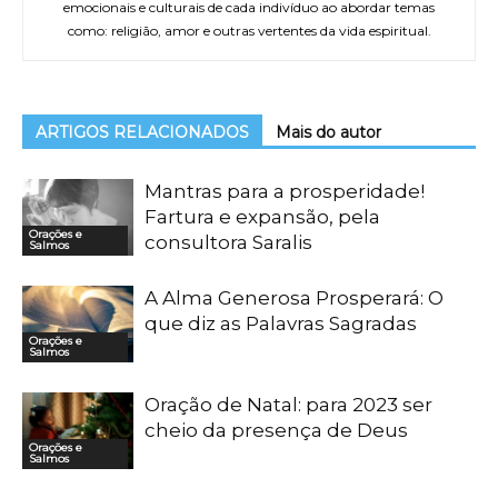
emocionais e culturais de cada indivíduo ao abordar temas
como: religião, amor e outras vertentes da vida espiritual.
ARTIGOS RELACIONADOS
Mais do autor
Mantras para a prosperidade!
Fartura e expansão, pela
Orações e
consultora Saralis
Salmos
A Alma Generosa Prosperará: O
que diz as Palavras Sagradas
Orações e
Salmos
Oração de Natal: para 2023 ser
cheio da presença de Deus
Orações e
Salmos