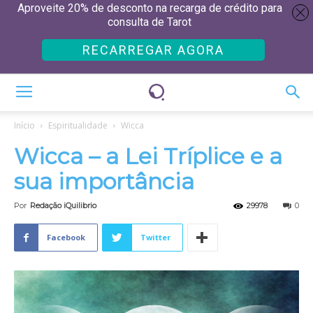
Aproveite 20% de desconto na recarga de crédito para
consulta de Tarot
RECARREGAR AGORA
Início
Espiritualidade
Wicca
Wicca – a Lei Tríplice e a
sua importância
Por
Redação iQuilibrio
29978
0
Facebook
Twitter