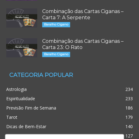
Combinação das Cartas Ciganas –
Carta 7: A Serpente
Baralho Cigano
Combinação das Cartas Ciganas –
Carta 23: O Rato
Baralho Cigano
CATEGORIA POPULAR
Astrologia
234
Espiritualidade
233
Previsão Fim de Semana
186
Tarot
179
Dicas de Bem-Estar
140
Cristianismo
127